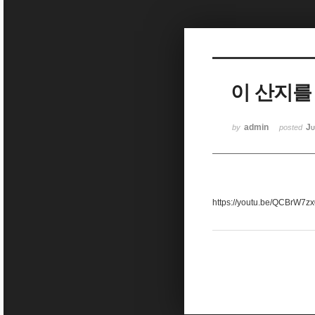
Sketchbook5, 스케치북5
이 산지를
Sketchbook5, 스케치북5
admin
Ju
by
posted
https://youtu.be/QCBrW7z