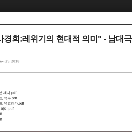
 사경회:레위기의 현대적 의미" - 남대극
Apr 25, 2018
 제사.pdf
, 책무.pdf
도 유효한가.pdf
의미.pdf
f
f