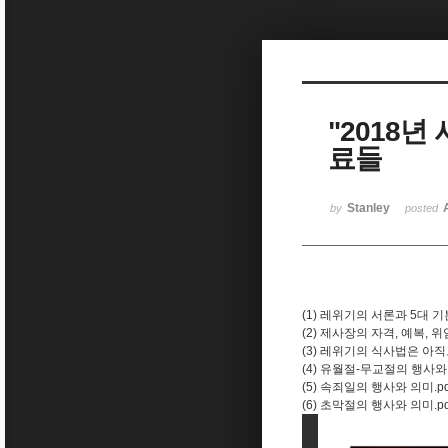
Sketchbook5, 스케치북5
"2018년
료들
Sketchbook5, 스케치북5
Stanley
by
posted
(1) 레위기의 서론과 5대 기본
(2) 제사장의 자격, 예복, 위임
(3) 레위기의 식사법은 아직
(4) 유월절-무교절의 행사와 
(5) 속죄일의 행사와 의미.pd
(6) 초막절의 행사와 의미.pd