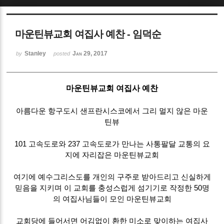
Sketchbook5, 스케치북5
마운틴뷰교회 여집사 예찬 - 임덕순
Stanley
Jan 29, 2017
by
posted
마운틴뷰교회 여집사 예찬
Sketchbook5, 스케치북5
아름다운 항구도시 샌프란시스코에서 그리 멀지 않은 마운
틴뷰
101 고속도로와 237 고속도로가 만나는 사통팔달 교통의 요
지에 자리잡은 마운틴뷰교회
여기에 예수그리스도를 개인의 구주로 받아드리고 신실하게
믿음을 지키며 이 교회를 충성스럽게 섬기기로 작정한 50명
의 여집사님들이 모인 마운틴뷰교회
교회당에 들어서면 어김없이 환한 미소로 맞이하는 여집사