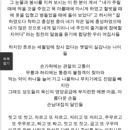
그 눈물과 봉사를 지켜 보시는 이 한 분이 계셔 “ 내가 주릴
때에 먹을 것을 주었고 목 마를때에 마시게 하였고 헐벗을 때
에 옷을 입혔고 병들었을 때에 돌아 보았다” 고 하시며 “ 잘
하였도다 착하고 충성된 종아 네가 작은 일에 충성하였으매
내가 많은 것으로 네게 맡기리니 네 주인의 즐거움에 참예할
지어다” 라는 칭찬의 말씀을 듣기에 합당한 우리 여집사들
하지만 흐르는 세월앞에 장사 없다는 옛말이 실감나는 나이
들
목록
열기
손가락에는 관절의 고통이
무릎과 허리에는 통증의 불청객이 찾아와
먹는 약이 하나둘 늘어 가고 나물하나 무치기에도 진땀을 빼
지만
그래도 성도들의 육신의 영양공급에 부지런한 예쁜 마음, 아
름다운 손들
손님대접의 달인들
씻고 또 씻고, 자르고 또 자르고, 저리고 또 저리고, 주무르고
또 주무르고, 짜고 또 짜고, 젓고 또 젓고, 굽고 또 구우며
이웃을 위해 사랑과 정성을 다해 음식 준비를 하는 여집사들