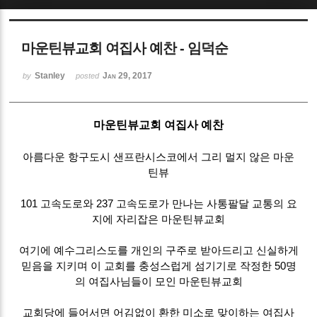
Sketchbook5, 스케치북5
마운틴뷰교회 여집사 예찬 - 임덕순
Stanley
Jan 29, 2017
by
posted
마운틴뷰교회 여집사 예찬
Sketchbook5, 스케치북5
아름다운 항구도시 샌프란시스코에서 그리 멀지 않은 마운
틴뷰
101 고속도로와 237 고속도로가 만나는 사통팔달 교통의 요
지에 자리잡은 마운틴뷰교회
여기에 예수그리스도를 개인의 구주로 받아드리고 신실하게
믿음을 지키며 이 교회를 충성스럽게 섬기기로 작정한 50명
의 여집사님들이 모인 마운틴뷰교회
교회당에 들어서면 어김없이 환한 미소로 맞이하는 여집사