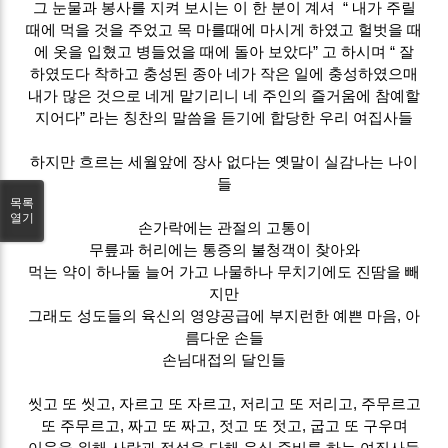
그 눈물과 봉사를 지켜 보시는 이 한 분이 계셔 “ 내가 주릴
때에 먹을 것을 주었고 목 마를때에 마시게 하였고 헐벗을 때
에 옷을 입혔고 병들었을 때에 돌아 보았다” 고 하시며 “ 잘
하였도다 착하고 충성된 종아 네가 작은 일에 충성하였으매
내가 많은 것으로 네게 맡기리니 네 주인의 즐거움에 참예할
지어다” 라는 칭찬의 말씀을 듣기에 합당한 우리 여집사들
하지만 흐르는 세월앞에 장사 없다는 옛말이 실감나는 나이
들
목록
열기
손가락에는 관절의 고통이
무릎과 허리에는 통증의 불청객이 찾아와
먹는 약이 하나둘 늘어 가고 나물하나 무치기에도 진땀을 빼
지만
그래도 성도들의 육신의 영양공급에 부지런한 예쁜 마음, 아
름다운 손들
손님대접의 달인들
씻고 또 씻고, 자르고 또 자르고, 저리고 또 저리고, 주무르고
또 주무르고, 짜고 또 짜고, 젓고 또 젓고, 굽고 또 구우며
이웃을 위해 사랑과 정성을 다해 음식 준비를 하는 여집사들