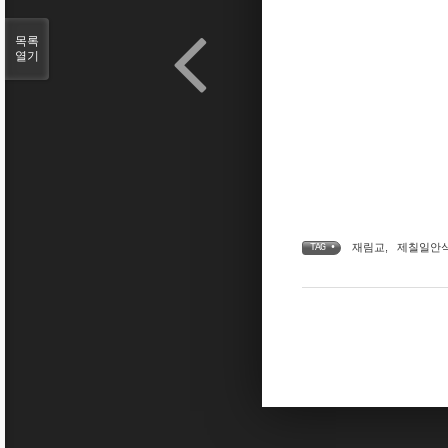
목록
열기
재림교
,
제칠일안
TAG •