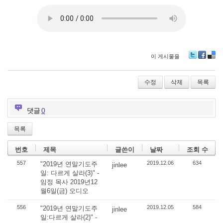
이 게시물을
Tw
Fa
De
itte
ce
lici
r
bo
ou
수정
삭제
목록
ok
s
댓글
0
목록
번호
제목
글쓴이
날짜
조회 수
557
2019.12.06
634
"2019년 연말기도주
jinlee
일: 다르게 살라(3)" -
임정 목사 2019년12
월6일(금) 오디오
556
2019.12.05
584
"2019년 연말기도주
jinlee
일:다르게 살라(2)" -