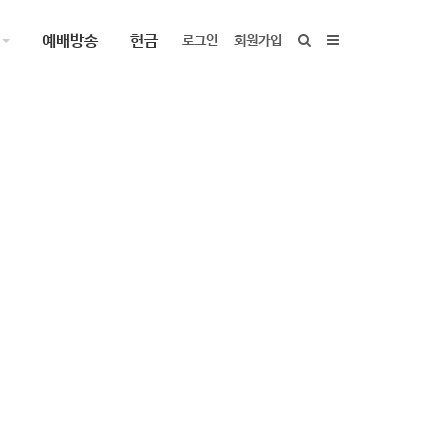
예배방송
헌금
로그인
회원가입