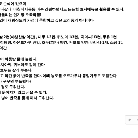
도 손색이 없으며
동나갈때, 아침식사등등 아주 간편하면서도 든든한 효자메뉴로 활용할 수 있다.
울리는 인기짱 오곡와플!
 있어 재림신도의 가정에 추천하고 싶은 요리중의 하나이다
 2컵(야생찹쌀 약간) , 대두 1/3컵. 퀴노아 1/3컵, 치아씨1/3컵, 두유 1컵
적당량,
아몬드가루 반컵, 호두(피칸) 약간, 건포도 약간, 바나나 1개, 소금 1t,
 약간
씻어 하룻밤 물에 불린다.
치아씨, 퀴노아도 같이 간다
 호두는 잘게 부순다.
 넣고 약간 묽게 반죽을 한다. 이때 농도를 오트가루나 통밀가루로 조절한다
가 구우면 부드럽다)
분 정도 구워낸다.
 묽어지지 않고 굳을 수 있다.
넣어 반죽을 묽게 해서 구워낸다.