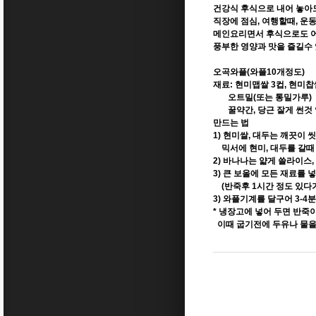
건강식 후식으로 내어 놓아
직장에 점심, 여행할때, 운
메인요리면서 후식으로도 어
풍부한 영양과 맛을 즐길수
오곡와플(와플10개정도)
재료: 현미맵쌀 3컵, 현미찹쌀
오트밀(또는 통밀가루)
꿀약간, 당근 잘게 썬것
만드는 법
1) 현미쌀, 대두는 깨끗이 
믹서에 현미, 대두를 갈때 
2) 바나나는 얇게 쓸라이스,
3) 큰 보올에 모든 재료를
(반죽후 1시간 정도 있다
3) 와플기계를 달구어 3-4
* 냉장고에 넣어 두면 반죽이
이때 굽기전에 두유나 물을 