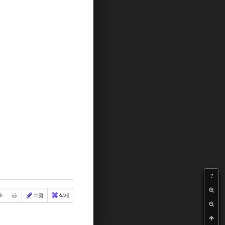
?
수정
삭제