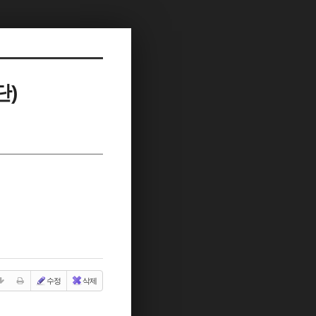
단)
수정
삭제